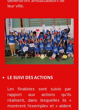
deviendront ambassadeurs de
leur ville.
LE SUIVI DES ACTIONS
Les finalistes sont suivis par
rapport aux actions qu'ils
réalisent, dans lesquelles ils «
montrent l'exemple» et « aident