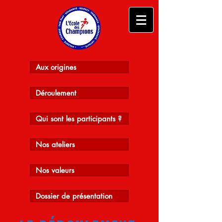
Aux origines
Déroulement
Qui sont les participants ?
Nos ateliers
Nos valeurs
Dossier de présentation